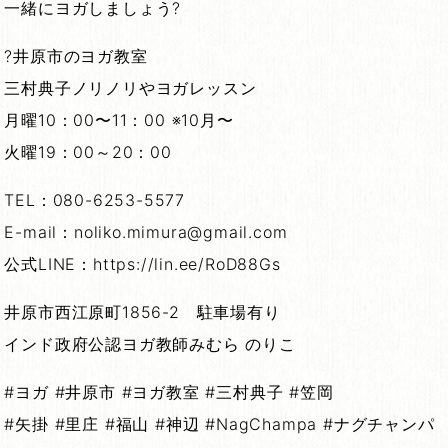
一緒にヨガしましょう?
?井原市のヨガ教室
三村典子ノリノリやヨガレッスン
月曜10：00〜11：00 ※10月〜
火曜19：00～20：00
TEL：080-6253-5577
E-mail：noliko.mimura@gmail.com
公式LINE：https://lin.ee/RoD88Gs
井原市西江原町1856-2 駐車場有り
インド政府公認ヨガ教師みむら のりこ
#ヨガ #井原市 #ヨガ教室 #三村典子 #笠岡
#矢掛 #里庄 #福山 #神辺 #NagChampa #ナグチャンパ