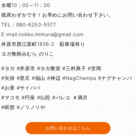
水曜10：00～11：00
残席わずかです！お早めにお問い合わせ下さい。
TEL：080-6253-5577
E-mail:noliko.mimura@gmail.com
井原市西江原町1856-2 駐車場有り
ヨガ教師みむら のりこ
#ヨガ #井原市 #ヨガ教室 #三村典子 #笠岡
#矢掛 #里庄 #福山 #神辺 #NagChampa #ナグチャンパ
#お香 #サイババ
#マコモ #円座 #仏陀 #バレエ ＃満月
#瞑想 #ノリノリや
お問い合わせはこちら