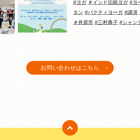
#ヨガ
＃インド伝統ヨガ
#ヨ
タン
#バクティヨーガ
#講演
＃井原市
#三村典子
#シャン
お問い合わせはこちら