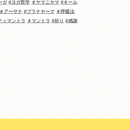
ーガ
#ヨガ哲学
＃ヤマニヤマ
#キール
＃アーサナ
#プラナヤーマ
＃呼吸法
ティマントラ
＃マントラ
#祈り
#感謝