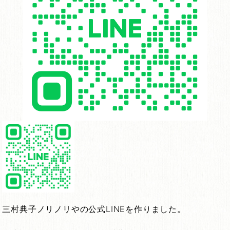
三村典子ノリノリやの公式
LINE
を作りました。