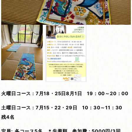
火曜日コース
:
7
月
18
・
25
日
8
月
1
日
19
：
00
～
20
：
00
土曜日コース
:
7
月
15
・
22
・
29
日
10
：
30
～
11
：
30
残
4
名
定員
:
各コース
5
名 ＊先着順
参加費
:
5000
円
/3
回